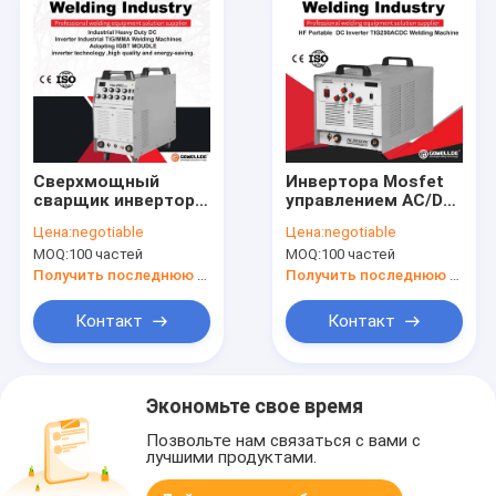
Сверхмощный
Инвертора Mosfet
сварщик инвертора
управлением AC/DC
сварщика IGBT
сварщика Muttahida
Цена:
negotiable
Цена:
negotiable
Moudle
Majlis-E-Amal TIG
MOQ:
100 частей
MOQ:
100 частей
промышленный TIG
ручки сварочное
Muttahida Majlis-E-
оборудование
Получить последнюю цену
Получить последнюю цену
Amal TIG ручки
машины Mosfet
инвертора DC
портативное TIG
Контакт
Контакт
портативного
Экономьте свое время
Позвольте нам связаться с вами с
лучшими продуктами.