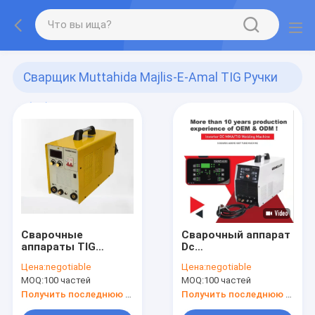
Сварщик Muttahida Majlis-E-Amal TIG Ручки
(80)
Сварочные
Сварочный аппарат
аппараты TIG
Dc
MMA300 технологии
высокочастотный
Цена:
negotiable
Цена:
negotiable
Mosfet сварочного
TIG Ac/TIG 200P
MOQ:
100 частей
MOQ:
100 частей
аппарата инвертора
портативного
портативные с
сварщика Muttahida
Получить последнюю цену
Получить последнюю цену
силой и аппаратом
Majlis-E-Amal TIG