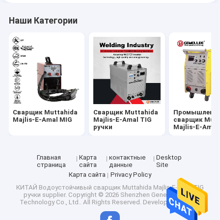
Наши Категории
Сварщик Muttahida
Сварщик Muttahida
Промышленн
Majlis-E-Amal MIG
Majlis-E-Amal TIG
сварщик Mutt
ручки
Majlis-E-Ama
пользы
Главная
Карта
контактные
Desktop
страница
сайта
данные
Site
Карта сайта
Privacy Policy
КИТАЙ Водоустойчивый сварщик Muttahida Majlis-E-Amal TIG
ручки supplier.
Copyright © 2026 Shenzhen General Welder
Technology Co., Ltd.. All Rights Reserved. Developed by
ECER