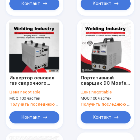
для дуговой сварки
ручки технологии
Контакт
Контакт
дуги
IGBT может
сварить
алюминиевое
Инвертор основал
Портативный
газ сварочного
сварщик DC Mosfet
аппарата Tig привел
сварочного
Цена:
negotiable
Цена:
negotiable
сварочный аппарат
аппарата 380V
MOQ:
100 частей
MOQ:
100 частей
в действие Mos
Muttahida Majlis-E-
сварщика Muttahida
Amal TIG
Получить последнюю цену
Получить последнюю цену
Majlis-E-Amal Tig
энергосберегающий
ручки
Контакт
Контакт
энергосберегающий