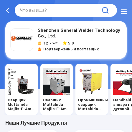
Shenzhen General Welder Technology
Co., Ltd.
12
5.0
YEARS
Подтверженный поставщик
Сварщик
Сварщик
Промышленный
Handheld
Muttahida
Muttahida
сварщик
аппарат 
Majlis-E-Amal
Majlis-E-Amal
Muttahida
дуговой
MIG
TIG ручки
Majlis-E-Amal
сварки
ДУГИ пользы
Наши Лучшие Продукты