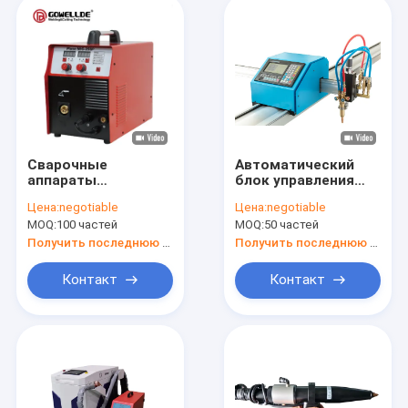
Сварочные
Автоматический
аппараты
блок управления
одиночной фазы
высотой 24V
Цена:
negotiable
Цена:
negotiable
250A сварщика Mig
факела напряжения
MOQ:
100 частей
MOQ:
50 частей
ИМПа ульс
тока 0.05mm для
соответствующие
резца плазмы CNC
Получить последнюю цену
Получить последнюю цену
для сваривая
алюминиевых
Контакт
Контакт
дверей и окон