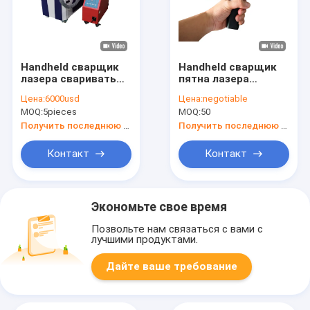
Handheld сварщик
Handheld сварщик
лазера сваривать
пятна лазера
лазера руководства
сварочного
Цена:
6000usd
Цена:
negotiable
сварочного
аппарата лазера
MOQ:
5pieces
MOQ:
50
аппарата лазера
Typetop волокна с
волокна металла
наивысшей
Получить последнюю цену
Получить последнюю цену
сварщика лазера
мощностью
для продажи
Контакт
Контакт
портативный
Экономьте свое время
Позвольте нам связаться с вами с
лучшими продуктами.
Дайте ваше требование