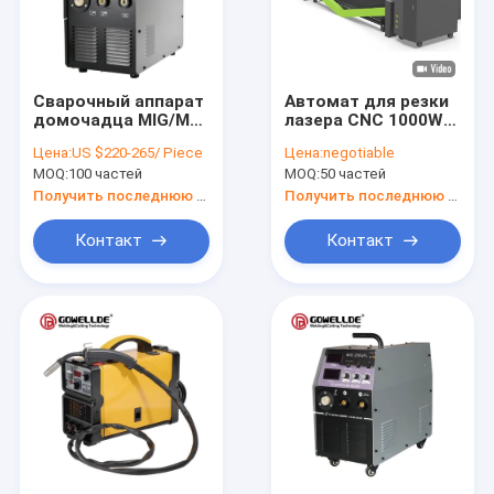
Сварочный аппарат
Автомат для резки
домочадца MIG/Mag
лазера CNC 1000W
провода заварки
металла 1080mm
Цена:
US $220-265/ Piece
Цена:
negotiable
инвертора
для алюминия
MOQ:
100 частей
MOQ:
50 частей
MIG250GY DC
нержавеющей
сварочного
стали
Получить последнюю цену
Получить последнюю цену
аппарата Gowellde
380V 3ph IGBT MIG
Контакт
Контакт
Дом
Продукты
Видео