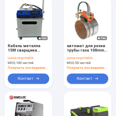
Кабель металла
автомат для резки
15M сварщика
трубы газа 108mm,
лазера волокна для
машина
Цена:
negotiable
Цена:
negotiable
нержавеющей
кислородной резки
MOQ:
100 частей
MOQ:
50 частей
стали
5000mm/Min
алюминиевого
Получить последнюю цену
Получить последнюю цену
1500W
Контакт
Контакт