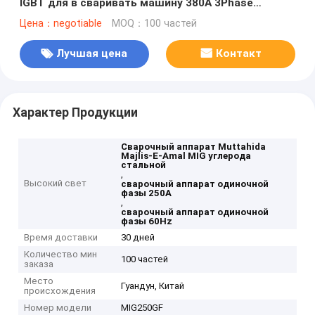
IGBT для в сваривать машину 380A 3Phase
сварщика инвертора Muttahida Majlis-E-Amal MIG
Цена：negotiable
MOQ：100 частей
Лучшая цена
Контакт
Характер Продукции
Сварочный аппарат Muttahida
Majlis-E-Amal MIG углерода
стальной
,
Высокий свет
сварочный аппарат одиночной
фазы 250A
,
сварочный аппарат одиночной
фазы 60Hz
Время доставки
30 дней
Количество мин
100 частей
заказа
Место
Гуандун, Китай
происхождения
Номер модели
MIG250GF