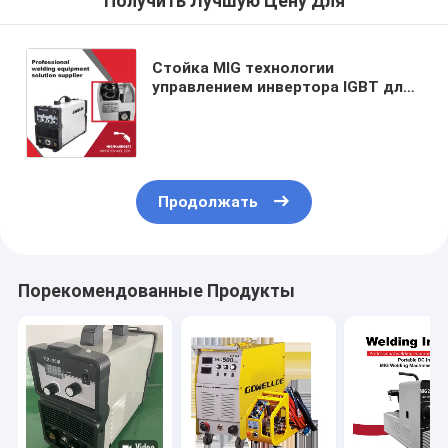
Получить Лучшую Цену Для
Стойка MIG технологии
управлением инвертора IGBT для
в сваривать машину 380A 3Phase
сварщика инвертора Muttahida
Majlis-E-Amal MIG
Продолжать
Порекомендованные Продукты