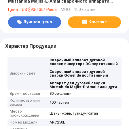
Muttahida Majlis-E-Amal сварочного аппарата
дуговой сварки инвертора DC портативная с
Цена：US $90-135/ Piece
MOQ：100 частей
функцией силы дуги
Лучшая цена
Контакт
Характер Продукции
Сварочный аппарат дуговой
сварки инвертора DC портативный
,
Сварочный аппарат дуговой
Высокий свет
сварки Gowellde портативный
,
Аппарат для дуговой сварки
Muttahida Majlis-E-Amal силы дуги
Время доставки
30 ое-дневн
Количество мин
100 частей
заказа
Место
Шэньчжэнь, Гуандун Китай
происхождения
Номер модели
ARC250L