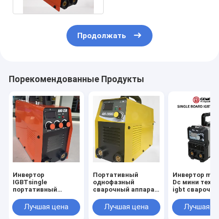
Продолжать
Порекомендованные Продукты
Инвертор
Портативный
Инвертор min
IGBTsingle
однофазный
Dc мини техн
портативный
сварочный аппарат
igbt сварочно
портативный
Mma Arc 140
аппарата дуг
сварочный аппарат
Inverter Welder
сварки
Лучшая цена
Лучшая цена
Лучшая ц
MMA/дуговой
портативный
сварщик ARC200
аппарата для