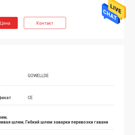
 Цена
Контакт
GOWELLDE
фикат
CE
лем
,
ривая шлем
,
Гибкий шлем заварки перевозки гавани