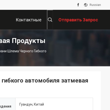
Russian
Контактные
Отправить Запрос
вая Продукты
Данные
вани Шлема Черного Гибкого
о гибкого автомобиля затмевая
Гуандун, Китай
ждения