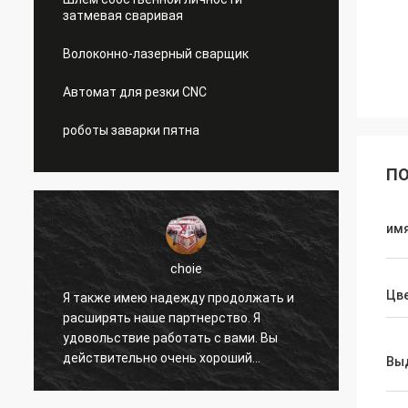
затмевая сваривая
Волоконно-лазерный сварщик
Автомат для резки CNC
роботы заварки пятна
ПО
им
choie
Цв
Я также имею надежду продолжать и
Я угож
расширять наше партнерство. Я
помог
удовольствие работать с вами. Вы
устра
действительно очень хороший
других
Вы
профессионал и поддерживаете нас
дейст
все время. Сообщение с вами быстро и
разумн