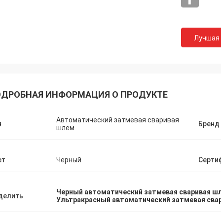
Лучшая
ДРОБНАЯ ИНФОРМАЦИЯ О ПРОДУКТЕ
Автоматический затмевая сваривая
я
Бренд
шлем
Дэниэл
ет
Черный
Серти
ен к сотрудничеству с вами, вы
аете нам улучшить наше
няете неисправность для меня и
Черный автоматический затмевая сваривая ш
 клиентов, поэтому я
делить
Ультракрасный автоматический затмевая сва
вительно оцениваю вас, и цена
а и конкурсный, мы будем