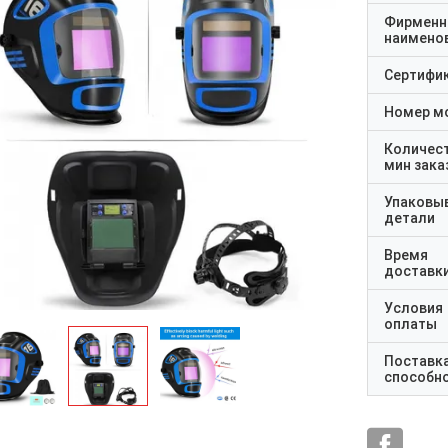
Фирменн
наимено
Сертифи
Номер м
Количес
мин зака
Упаковы
детали
Время
доставк
Условия
оплаты
Поставк
способн