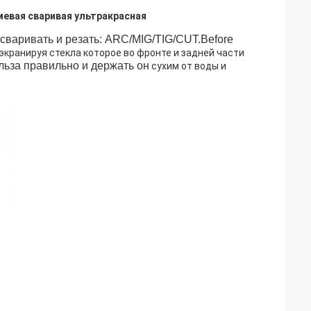
мевая сваривая ультракрасная
сваривать и резать: ARC/MIG/TIG/CUT.Before
экранируя стекла которое во фронте и задней части
льза правильно и держать он
сухим от воды и