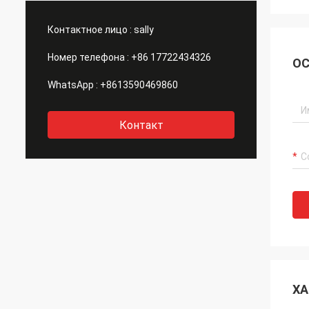
это большинств важная вещь.
продо
продук
Контактное лицо :
sally
Номер телефона :
+86 17722434326
ОС
WhatsApp :
+8613590469860
Контакт
ХА