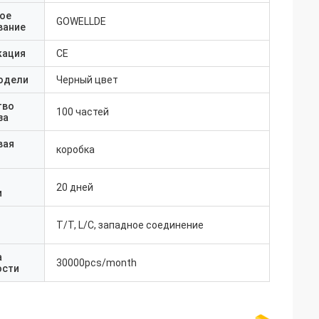
ое
GOWELLDE
вание
кация
CE
одели
Черный цвет
тво
100 частей
за
вая
коробка
20 дней
и
T/T, L/C, западное соединение
а
30000pcs/month
ости