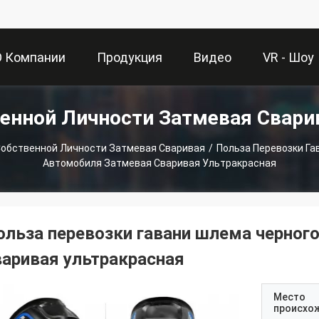
О Компании
Продукция
Видео
VR - Шоу
енной Личности Затмевая Свари
обственной Личности Затмевая Сваривая
/
Польза Перевозки Га
Автомобиля Затмевая Сваривая Ультракрасная
ольза перевозки гавани шлема черног
варивая ультракрасная
Место
происхо