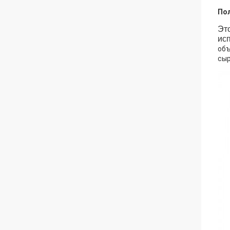
Пол
Эт
ис
объ
сыр