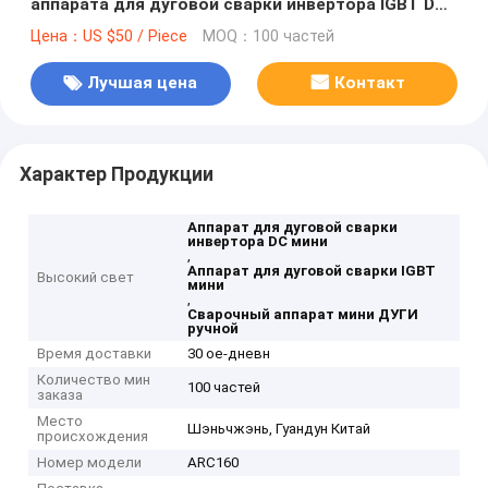
аппарата для дуговой сварки инвертора IGBT DC
ручной высокочастотный
Цена：US $50 / Piece
MOQ：100 частей
Лучшая цена
Контакт
Характер Продукции
Аппарат для дуговой сварки
инвертора DC мини
,
Аппарат для дуговой сварки IGBT
Высокий свет
мини
,
Сварочный аппарат мини ДУГИ
ручной
Время доставки
30 ое-дневн
Количество мин
100 частей
заказа
Место
Шэньчжэнь, Гуандун Китай
происхождения
Номер модели
ARC160