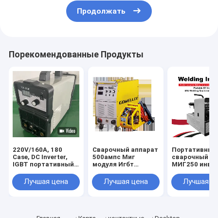
Продолжать
Порекомендованные Продукты
220V/160A, 180
Сварочный аппарат
Портативный
Case, DC Inverter,
500ампс Миг
сварочный ап
IGBT портативный
модуля Игбт
МИГ250 инве
TIG Machine
сверхмощной
ДК ИГБТ/МИГ
сварочный
индустрии Миг500и
домашней по
Лучшая цена
Лучшая цена
Лучшая ц
инструмент /
трехфазный
оборудование
сварщик / TIG200I