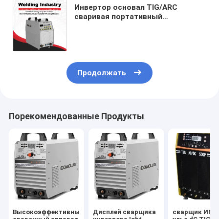
Инвертор основал TIG/ARC
сваривая портативный
сварочный аппарат 60Hz для
сварочного аппарата технологии
инвертора домашней пользы
предварительного
Продолжать
Порекомендованные Продукты
Высокоэффективный
Дисплей сварщика
сварщик ИМП