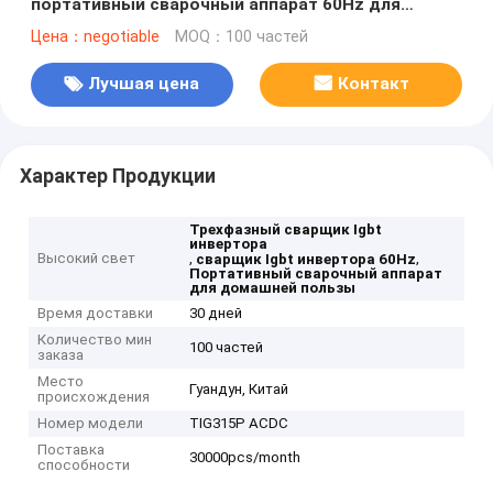
портативный сварочный аппарат 60Hz для
сварочного аппарата технологии инвертора
Цена：negotiable
MOQ：100 частей
домашней пользы предварительного
Лучшая цена
Контакт
Характер Продукции
Трехфазный сварщик Igbt
инвертора
Высокий свет
,
,
сварщик Igbt инвертора 60Hz
Портативный сварочный аппарат
для домашней пользы
Время доставки
30 дней
Количество мин
100 частей
заказа
Место
Гуандун, Китай
происхождения
Номер модели
TIG315P ACDC
Поставка
30000pcs/month
способности