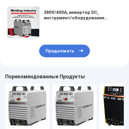
380V/400A, инвертор DC,
инструмент/оборудование
сварщика сварочного аппарата
TIG модуля IGBT с Muttahida
Majlis-E-Amal Function/TIG400mij
Продолжать
Порекомендованные Продукты