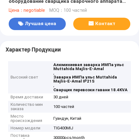
оборудование сварщика сварочного аппарата
TIG модуля IGBT с Muttahida Majlis-E-Amal
Цена：negotiable
MOQ：100 частей
Function/TIG400mij
Лучшая цена
Контакт
Характер Продукции
Алюминиевая заварка ИМПа ульс
Muttahida Majlis-E-Amal
,
Высокий свет
Заварка ИМПа ульс Muttahida
Majlis-E-Amal IP21S
,
Сварщик перевозки гавани 18.4KVA
Время доставки
30 дней
Количество мин
100 частей
заказа
Место
Гуандун, Китай
происхождения
Номер модели
TIG400MIJ
Поставка
30000pcs/month